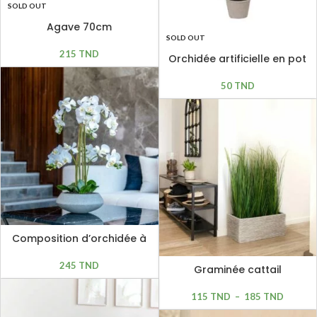
SOLD OUT
Agave 70cm
SOLD OUT
215
TND
Orchidée artificielle en pot
50
TND
Composition d’orchidée à
8 hampes
245
TND
Graminée cattail
115
TND
–
185
TND