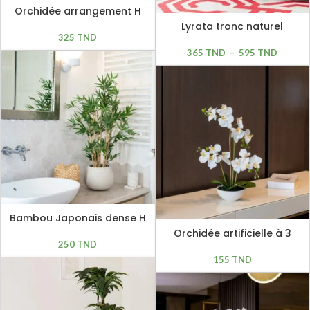
Orchidée arrangement H
80cm
Lyrata tronc naturel
325
TND
365
TND
–
595
TND
Bambou Japonais dense H
70cm
Orchidée artificielle à 3
250
TND
hampes H 65cm
155
TND