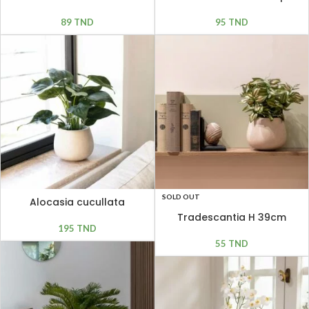
hampes H 45 cm
H 50cm
89
TND
95
TND
SOLD OUT
Alocasia cucullata
Tradescantia H 39cm
195
TND
55
TND