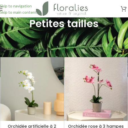
Skip to navigation
Skip to main content
Petites tailles
Accueil
/
Plantes artificielles
/
Petites tailles
Affichage de 1–24 sur 95 résultats
Afficher la barre latérale
Filtres
Orchidée artificielle à 2
Orchidée rose à 3 hampes