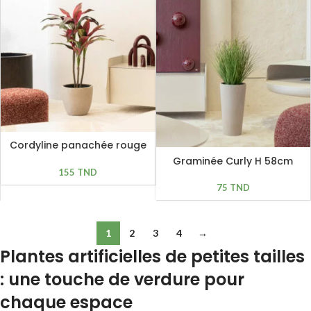
Cordyline panachée rouge
bordeaux H 91cm
Graminée Curly H 58cm
155
TND
75
TND
1
2
3
4
→
Plantes artificielles de petites tailles
: une touche de verdure pour
chaque espace