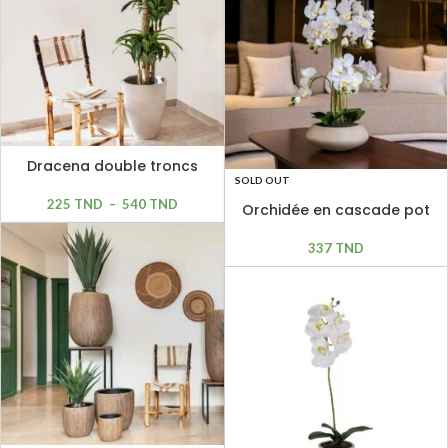
Dracena double troncs
SOLD OUT
225
TND
–
540
TND
Orchidée en cascade pot
beige H: 67cm
337
TND