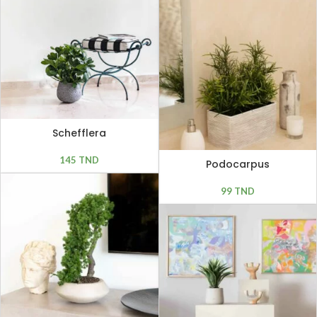
Schefflera
145
TND
Podocarpus
99
TND