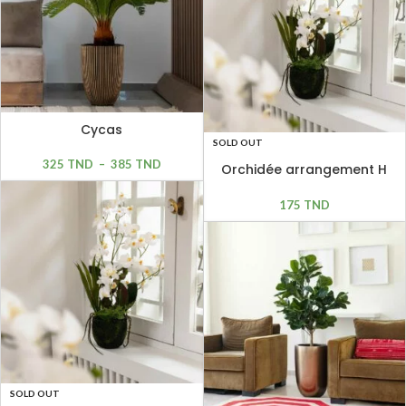
Cycas
SOLD OUT
325
TND
–
385
TND
Orchidée arrangement H
51cm
175
TND
SOLD OUT