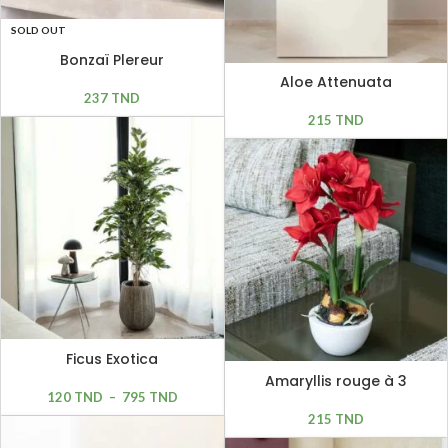
SOLD OUT
Bonzaï Plereur
Aloe Attenuata
237
TND
215
TND
Ficus Exotica
Amaryllis rouge à 3
120
TND
–
795
TND
hampes H 54cm
215
TND