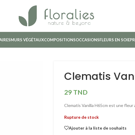
AIRES
MURS VÉGÉTAUX
COMPOSITIONS
OCCASIONS
FLEURS EN SOIE
PR
Clematis Van
29
TND
Clematis Vanilla H65cm est une fleur a
Rupture de stock
Ajouter à la liste de souhaits