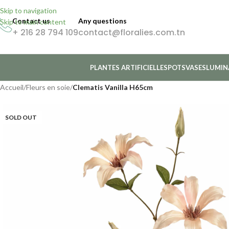
Skip to navigation
Contact us
Any questions
Skip to main content
+ 216 28 794 109
contact@floralies.com.tn
PLANTES ARTIFICIELLES
POTS
VASES
LUMIN
Accueil
/
Fleurs en soie
/
Clematis Vanilla H65cm
SOLD OUT