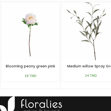
Blooming peony green pink
Medium willow Spray Gr
L 61cm
24
TND
18
TND