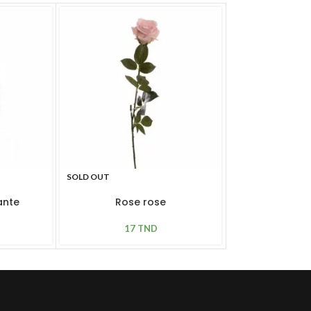
SOLD OUT
SOLD OUT
ante
Rose rose
Magnolias 
17
TND
49