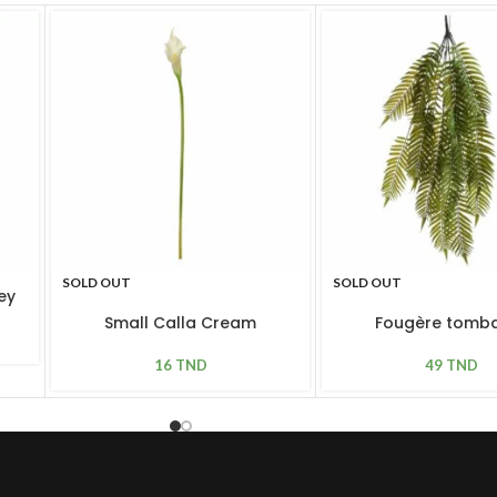
SOLD OUT
SOLD OUT
ey
Small Calla Cream
Fougère tomb
16
TND
49
TND