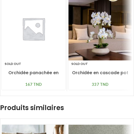
SOLD OUT
SOLD OUT
Orchidée panachée en
Orchidée en cascade pot
verrerie H: 47cm
beige H: 67cm
167
TND
337
TND
Produits similaires