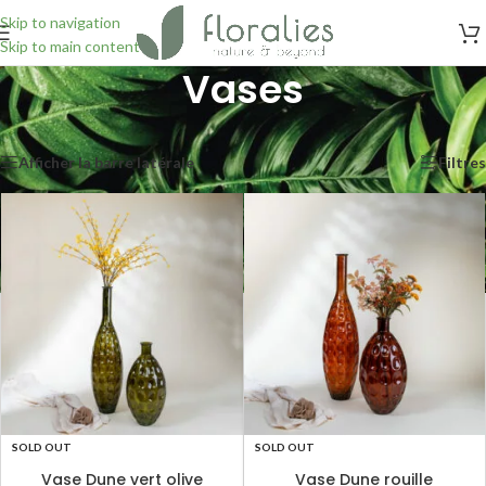
Skip to navigation
Skip to main content
Vases
Accueil
/
Vases
Affichage de 1–24 sur 177 résultats
Afficher la barre latérale
Filtres
SOLD OUT
SOLD OUT
Vase Dune vert olive
Vase Dune rouille