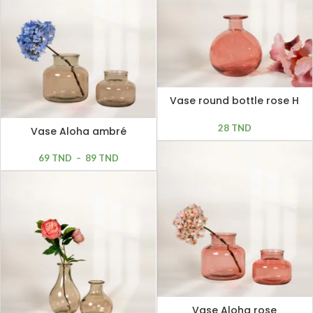
Vase round bottle rose H
12cm
28
TND
Vase Aloha ambré
69
TND
–
89
TND
Vase Aloha rose