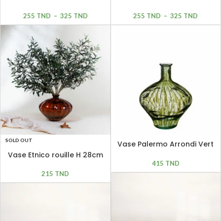
255
TND
–
325
TND
255
TND
–
325
TND
SOLD OUT
Vase Palermo Arrondi Vert
H 46cm
Vase Etnico rouille H 28cm
415
TND
215
TND