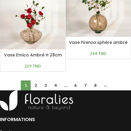
Vase Firenza sphère ambré
H 42cm
264
TND
Vase Etnico Ambré H 28cm
229
TND
1
2
3
4
…
6
7
8
→
INFORMATIONS