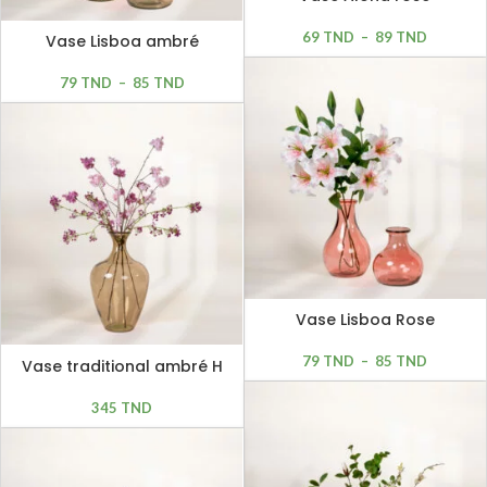
69
TND
–
89
TND
Vase Lisboa ambré
79
TND
–
85
TND
Vase Lisboa Rose
79
TND
–
85
TND
Vase traditional ambré H
65cm
345
TND